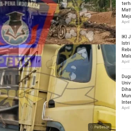
ter
Matt
Meja
April
IKI 
Istr
Rebu
Mal
April
Duga
Univ
Diha
Munc
Inte
April
Perbesar