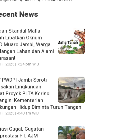
ecent News
aan Skandal Mafia
ah Libatkan Oknum
D Muaro Jambi, Warga
langan Lahan dan Alami
erasan!
 11, 2025 | 7:24 pm WIB
 PWDPI Jambi Soroti
usakan Lingkungan
at Proyek PLTA Kerinci
angin: Kementerian
kungan Hidup Diminta Turun Tangan
 11, 2025 | 4:40 am WIB
asi Gagal, Gugatan
prestasi PT. AJM