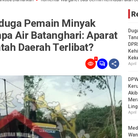
R
iduga Pemain Minyak
Dug
mpa Air Batanghari: Aparat
Tan
tah Daerah Terlibat?
DPR
Kehi
Kek
9
April
DPW
Ker
Akib
Mer
Ling
April
Medi
Wan