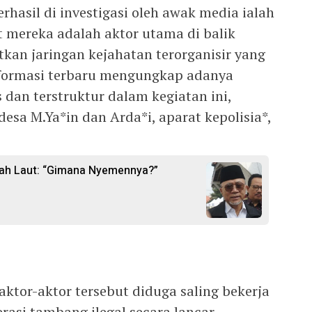
hasil di investigasi oleh awak media ialah
t mereka adalah aktor utama di balik
tkan jaringan kejahatan terorganisir yang
nformasi terbaru mengungkap adanya
 dan terstruktur dalam kegiatan ini,
sa M.Ya*in dan Arda*i, aparat kepolisia*,
gah Laut: “Gimana Nyemennya?”
ktor-aktor tersebut diduga saling bekerja
asi tambang ilegal secara lancar.