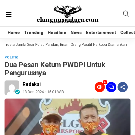
Home
Home
Trending
Trending
Headline
Headline
News
News
Entertainment
Entertainment
Collec
Collec
olresta Jambi Sisir Pulau Pandan, Enam Orang Positif Narkoba Diamankan
Ko
POLITIK
Dua Pesan Ketum PWDPI Untuk
Pengurusnya
6
Redaksi
13 Des 2024 - 15:01 WIB