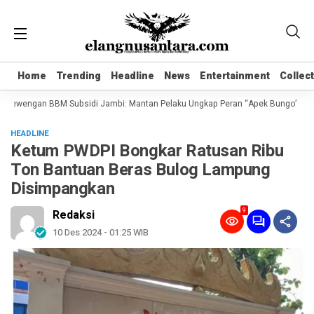
Home
Home
Trending
Trending
Headline
Headline
News
News
Entertainment
Entertainment
Collec
Collec
ewengan BBM Subsidi Jambi: Mantan Pelaku Ungkap Peran “Apek Bungo” dan Suha
HEADLINE
Ketum PWDPI Bongkar Ratusan Ribu
Ton Bantuan Beras Bulog Lampung
Disimpangkan
9
Redaksi
10 Des 2024 - 01:25 WIB